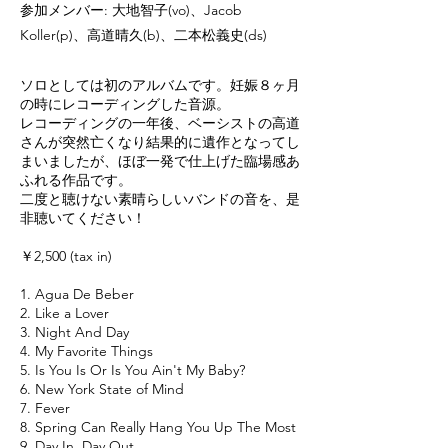
参加メンバー: 大地智子(vo)、Jacob
Koller(p)、高道晴久(b)、二本松義史(ds)
ソロとしては初のアルバムです。妊娠８ヶ月
の時にレコーディングした音源。
レコーディングの一年後、ベーシストの高道
さんが突然亡くなり結果的に遺作となってし
まいましたが、ほぼ一発で仕上げた臨場感あ
ふれる作品です。
二度と聴けない素晴らしいバンドの音を、是
非聴いてください！
￥2,500 (tax in)
1. Agua De Beber
2. Like a Lover
3. Night And Day
4. My Favorite Things
5. Is You Is Or Is You Ain't My Baby?
6. New York State of Mind
7. Fever
8. Spring Can Really Hang You Up The Most
9. Day In, Day Out