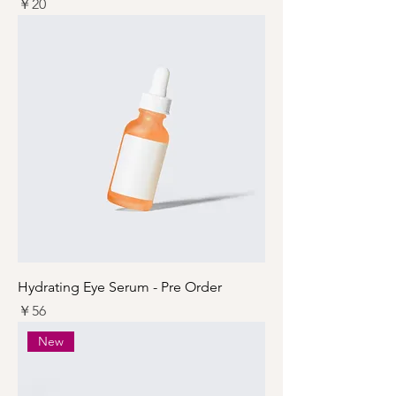
価格
￥20
Hydrating Eye Serum - Pre Order
価格
￥56
New