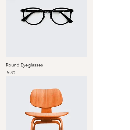
Round Eyeglasses
価格
￥80