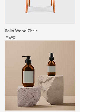
Solid Wood Chair
価格
￥690